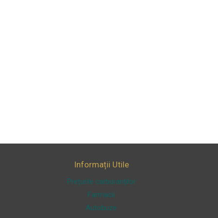
Informații Utile
Prețurile carburanților
Farmacii
Autobuze