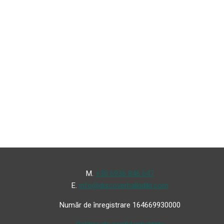
Μ.
+30 6936 846 647
Ε.
info@discoverhalkidiki.com
Număr de înregistrare 164669930000