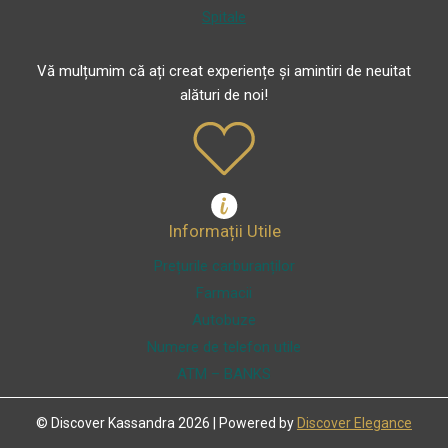
Spitale
Vă mulțumim că ați creat experiențe și amintiri de neuitat
alături de noi!
Informații Utile
Prețurile carburanților
Farmacii
Autobuze
Numere de telefon utile
ATM – BANKS
© Discover Kassandra 2026 | Powered by
Discover Elegance