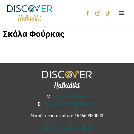
Σκάλα Φούρκας
Μ.
+30 6936 846 647
Ε.
info@discoverhalkidiki.com
Număr de înregistrare 164669930000
Politica de confidențialitate