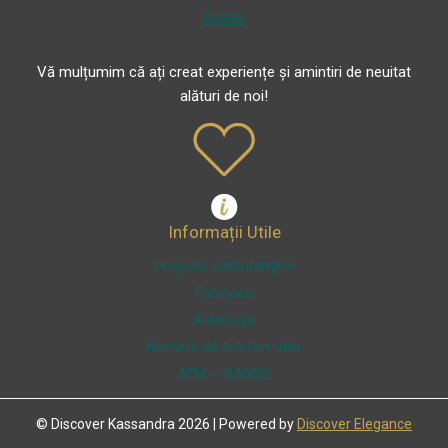
Spitale
Vă mulțumim că ați creat experiențe și amintiri de neuitat
alături de noi!
Informații Utile
Prețurile carburanților
Farmacii
Autobuze
Numere de telefon utile
ATM – BANKS
© Discover Kassandra 2026 | Powered by
Discover Elegance