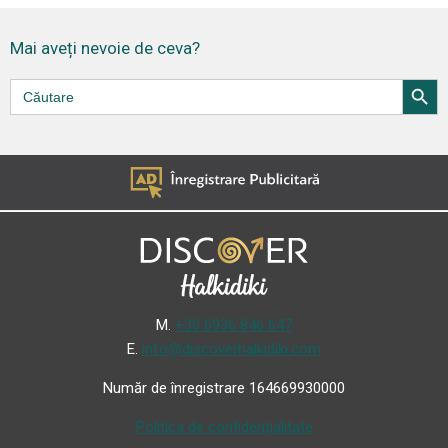
Mai aveți nevoie de ceva?
Search Butt
Search
for:
Μ.
+30 6936 846 647
Ε.
info@discoverhalkidiki.com
Număr de înregistrare 164669930000
Politica de confidențialitate